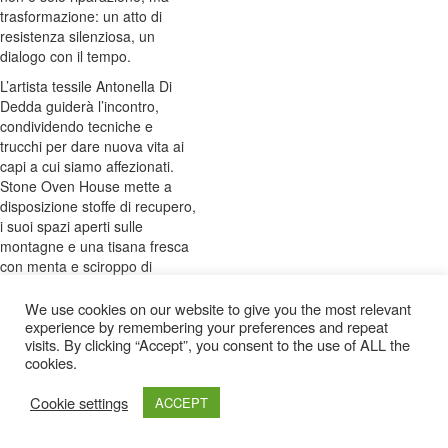
trasformazione: un atto di
resistenza silenziosa, un
dialogo con il tempo.
L’artista tessile Antonella Di
Dedda guiderà l’incontro,
condividendo tecniche e
trucchi per dare nuova vita ai
capi a cui siamo affezionati.
Stone Oven House mette a
disposizione stoffe di recupero,
i suoi spazi aperti sulle
montagne e una tisana fresca
con menta e sciroppo di
sambuco.
We use cookies on our website to give you the most relevant
Un momento di incontro dove
experience by remembering your preferences and repeat
ago e filo diventano strumenti
visits. By clicking “Accept”, you consent to the use of ALL the
di cura, in un rito collettivo che
cookies.
intreccia manualità,
sostenibilità e condivisione.
Cookie settings
ACCEPT