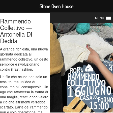
Stone Oven House
MENU
Rammendo
Collettivo —
Antonella Di
Dedda
A grande richiesta, una nuova
giornata dedicata al
rammendo collettivo, un gesto
semplice e rivoluzionario
contro il fast fashion.
Un filo che ricuce non solo un
tessuto, ma un’idea di
consumo più consapevole. Un
ago che attraversa la trama di
una maglia, restituendo valore
a ciò che altrimenti verrebbe
scartato. L’arte del rammendo
non è solo riparazione, ma