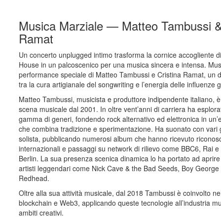
Musica Marziale — Matteo Tambussi & 
Ramat
Un concerto unplugged intimo trasforma la cornice accogliente 
House in un palcoscenico per una musica sincera e intensa. Musi
performance speciale di Matteo Tambussi e Cristina Ramat, un d
tra la cura artigianale del songwriting e l’energia delle influenze
Matteo Tambussi, musicista e produttore indipendente italiano, è 
scena musicale dal 2001. In oltre vent’anni di carriera ha esplor
gamma di generi, fondendo rock alternativo ed elettronica in un’es
che combina tradizione e sperimentazione. Ha suonato con vari
solista, pubblicando numerosi album che hanno ricevuto riconos
internazionali e passaggi su network di rilievo come BBC6, Rai e
Berlin. La sua presenza scenica dinamica lo ha portato ad aprire i
artisti leggendari come Nick Cave & the Bad Seeds, Boy George
Redhead.
Oltre alla sua attività musicale, dal 2018 Tambussi è coinvolto ne
blockchain e Web3, applicando queste tecnologie all’industria mus
ambiti creativi.