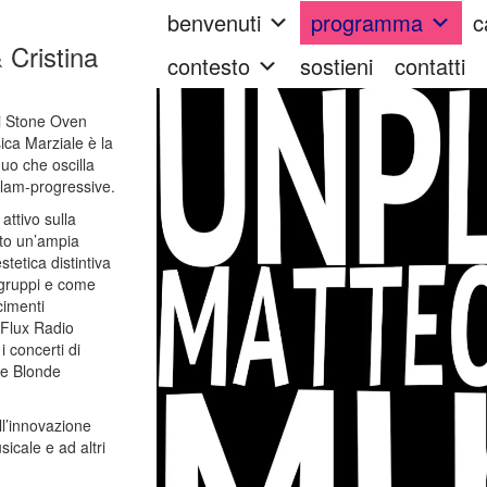
benvenuti
programma
c
Cristina
contesto
sostieni
contatti
di Stone Oven
ca Marziale è la
uo che oscilla
 glam-progressive.
attivo sulla
ato un’ampia
tetica distintiva
 gruppi e come
cimenti
 Flux Radio
 concerti di
 e Blonde
ll’innovazione
icale e ad altri