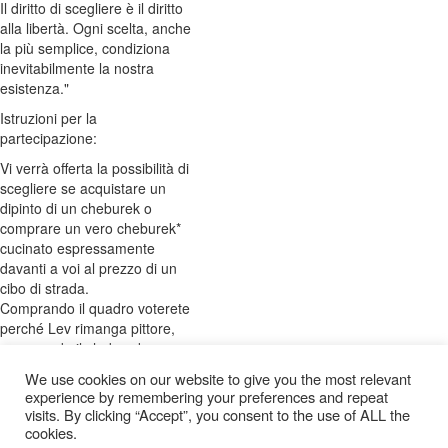
Il diritto di scegliere è il diritto
alla libertà. Ogni scelta, anche
la più semplice, condiziona
inevitabilmente la nostra
esistenza."
Istruzioni per la
partecipazione:
Vi verrà offerta la possibilità di
scegliere se acquistare un
dipinto di un cheburek o
comprare un vero cheburek*
cucinato espressamente
davanti a voi al prezzo di un
cibo di strada.
Comprando il quadro voterete
perché Lev rimanga pittore,
comprando il cheburek
voterete per escludere la
We use cookies on our website to give you the most relevant
pittura dalla pratica dell'artista.
experience by remembering your preferences and repeat
Il numero di acquisti è
visits. By clicking “Accept”, you consent to the use of ALL the
illimitato.
cookies.