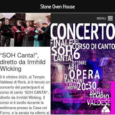
Stone Oven House
MENU
“SOH Canta!”,
diretto da Irmhild
Wicking
Il 6 ottobre 2023, al Tempio
Valdese di Rorà, si è tenuto un
concerto dei partecipanti al
corso di canto “SOH CANTA!”,
diretto da Irmhild Wicking. Il
corso si è svolto durante la
settimana presso la Casa col
Forno, e la serata ha offerto al