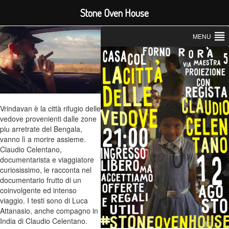
Stone Oven House
MENU
Vrindavan è la città rifugio delle
vedove provenienti dalle zone
piu arretrate del Bengala,
vanno lì a morire assieme.
Claudio Celentano,
documentarista e viaggiatore
curiosissimo, le racconta nel
documentario frutto di un
coinvolgente ed intenso
viaggio. I testi sono di Luca
Attanasio, anche compagno in
India di Claudio Celentano.