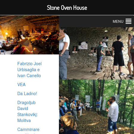
Stone Oven House
MENU
Fabrizio Joel
Urbisaglia e
Ivan Canello
VEA
Da Ladno!
Dragoljub
David
Stankovikj:
Molitva
Camminare