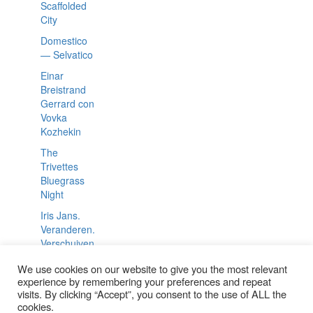
Scaffolded
City
Domestico
— Selvatico
Einar
Breistrand
Gerrard con
Vovka
Kozhekin
The
Trivettes
Bluegrass
Night
Iris Jans.
Veranderen.
Verschuiven
Die
We use cookies on our website to give you the most relevant
Dschunkel
experience by remembering your preferences and repeat
visits. By clicking “Accept”, you consent to the use of ALL the
Sonic Picnic
cookies.