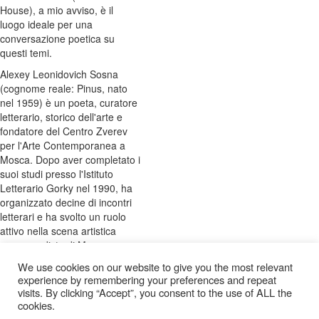
House), a mio avviso, è il
luogo ideale per una
conversazione poetica su
questi temi.
Alexey Leonidovich Sosna
(cognome reale: Pinus, nato
nel 1959) è un poeta, curatore
letterario, storico dell'arte e
fondatore del Centro Zverev
per l'Arte Contemporanea a
Mosca. Dopo aver completato i
suoi studi presso l'Istituto
Letterario Gorky nel 1990, ha
organizzato decine di incontri
letterari e ha svolto un ruolo
attivo nella scena artistica
avanguardista di Mosca.
I suoi testi poetici, intensi e
We use cookies on our website to give you the most relevant
experience by remembering your preferences and repeat
affilati, sono spesso descritti
visits. By clicking “Accept”, you consent to the use of ALL the
come “pietre lanciate nel
cookies.
silenzio.” Le sue performance