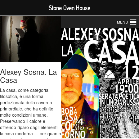
Stone Oven House
MENU
Alexey Sosna. La
Casa
La casa, come categoria
filosofica, è una forma
perfezionata della caverna
primordiale, che ha definito
molte condizioni umane.
Preservando il calore e
offrendo riparo dagli elementi,
la casa moderna — per quanto