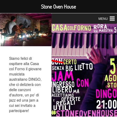
Stone Oven House
MENU
Siamo felici di
ospitare alla Casa
col Forno il giovane
musicista
australiano DINGO,
che ci delizierà con
delle canzoni
d'autore, un po' di
jazz ed una jam a
cui sei invitato a
partecipare!