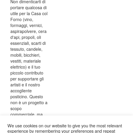
Non dimenticarti di
portare qualcosa di
utile per la Casa col
Forno (vino,
formaggi, vernici,
aspirapolvere, cera
d'api, propoli, oli
essenziali, scarti di
tessuto, candele,
mobili, bicchieri,
vestiti, materiale
elettrico) e il tuo
piccolo contributo
per supportare gli
artisti e il nostro
accogliente
posticino. Questo
non è un progetto a
scopo
commerciale, ma
vive di contributi
We use cookies on our website to give you the most relevant
amicali e apprezza
experience by remembering your preferences and repeat
molto ogni tua