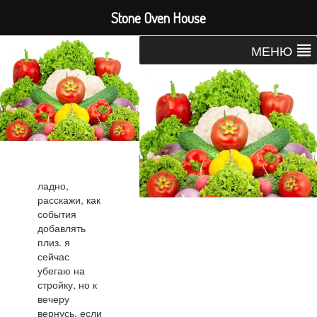
Stone Oven House
МЕНЮ
ладно,
расскажи, как
события
добавлять
плиз. я
сейчас
убегаю на
стройку, но к
вечеру
вернусь, если