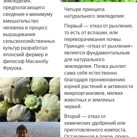
земледелия,
предполагающего
Четыре принципа
сведение к минимуму
натурального земледелия:
вмешательство
Первый — отказ от рыхления,
человека в процесс
то есть от вспашки, или
выращивания
переворачивания почвы.
сельскохозяйственных
Принцип «отказ от рыхления»
культур разработал
является фундаментальным
японский фермер и
для натурального
философ Масанобу
земледелия. Почва рыхлит
Фукуока.
сама себя естественно
благодаря проникновению
корней растений и активности
микроорганизмов, мелких
животных и земляных
червей.
Второй — отказ от
химических удобрений или
приготовленного компоста.
Оставленная в покое, почва