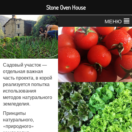
Stone Oven House
МЕНЮ
Садовый участок —
отдельная важная
часть проекта, в корой
реализуется попытка
использования
методов натурального
земледелия.
Принципы
натурального,
«природного»