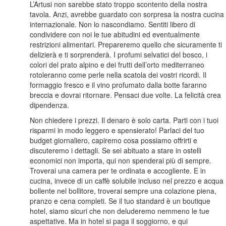
L’Artusi non sarebbe stato troppo scontento della nostra
tavola. Anzi, avrebbe guardato con sorpresa la nostra cucina
internazionale. Non lo nascondiamo. Sentiti libero di
condividere con noi le tue abitudini ed eventualmente
restrizioni alimentari. Prepareremo quello che sicuramente ti
delizierà e ti sorprenderà. I profumi selvatici del bosco, i
colori del prato alpino e dei frutti dell’orto mediterraneo
rotoleranno come perle nella scatola dei vostri ricordi. Il
formaggio fresco e il vino profumato dalla botte faranno
breccia e dovrai ritornare. Pensaci due volte. La felicità crea
dipendenza.
Non chiedere i prezzi. Il denaro è solo carta. Parti con i tuoi
risparmi in modo leggero e spensierato! Parlaci del tuo
budget giornaliero, capiremo cosa possiamo offrirti e
discuteremo i dettagli. Se sei abituato a stare in ostelli
economici non importa, qui non spenderai più di sempre.
Troverai una camera per te ordinata e accogliente. E in
cucina, invece di un caffè solubile incluso nel prezzo e acqua
bollente nel bollitore, troverai sempre una colazione piena,
pranzo e cena completi. Se il tuo standard è un boutique
hotel, siamo sicuri che non deluderemo nemmeno le tue
aspettative. Ma in hotel si paga il soggiorno, e qui