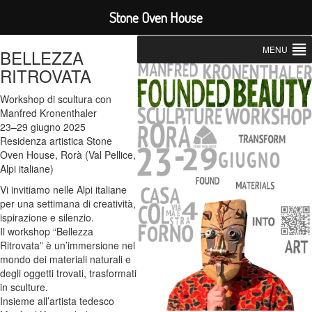
Stone Oven House
MENU
BELLEZZA
RITROVATA
Workshop di scultura con
Manfred Kronenthaler
23–29 giugno 2025
Residenza artistica Stone
Oven House, Rorà (Val Pellice,
Alpi italiane)
Vi invitiamo nelle Alpi italiane
per una settimana di creatività,
ispirazione e silenzio.
Il workshop “Bellezza
Ritrovata” è un’immersione nel
mondo dei materiali naturali e
degli oggetti trovati, trasformati
in sculture.
Insieme all’artista tedesco