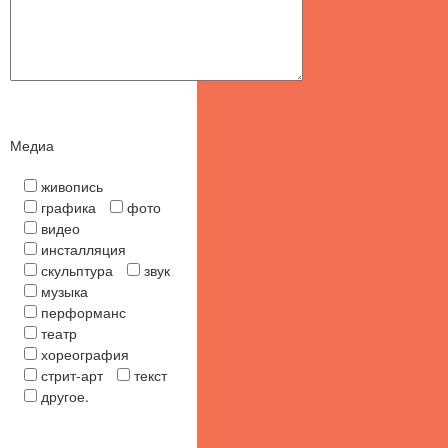
Медиа
живопись
графика
фото
видео
инсталляция
скульптура
звук
музыка
перформанс
театр
хореография
стрит-арт
текст
другое
.