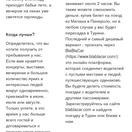
занимает около 2 часов. Вы
приходит бабье лето, а
также можете сэкономить
вечером на окнах уже
деньги, купив билет на поезд
светятся гирлянды.
из Милана в Пинероло, но в
любом случае у вас будет
пересадка в Турине.
Когда лучше?
Последний и самый дешевый
Определитесь, что вы
вариант - проехать через
хотите получить от
BlaBlaCar
пребывания у нас.
(https://www.blablacar.com/):
Если вам нравятся
это онлайн-платформа,
концерты, выставки,
которая соединяет водителей
вечеринки и большое
с пустыми местами и людей,
количество ярких и
путешествующих одинаково.
интересных людей
Вы будете делить стоимость
вокруг одновременно,
поездки с водителем и
приезжайте в июне,
другими пассажирами.
июле или августе.
Зарегистрируйтесь на сайте
Только учтите, в это
blablacar.com и найдите
время у нас больше
поездку в Турин или ближе к
всего гостей и
нам.
договариваться о
приезде стоит заранее.