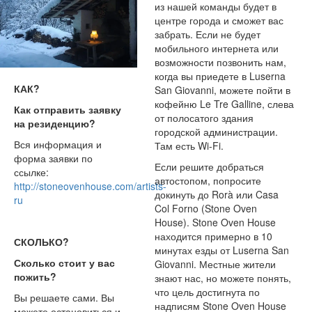
из нашей команды будет в
центре города и сможет вас
забрать. Если не будет
мобильного интернета или
возможности позвонить нам,
когда вы приедете в Luserna
КАК?
San Giovanni, можете пойти в
кофейню Le Tre Galline, слева
Как отправить заявку
от полосатого здания
на резиденцию?
городской администрации.
Вся информация и
Там есть Wi-Fi.
форма заявки по
Если решите добраться
ссылке:
автостопом, попросите
http://stoneovenhouse.com/artists-
докинуть до Rorà или Casa
ru
Col Forno (Stone Oven
House). Stone Oven House
находится примерно в 10
СКОЛЬКО?
минутах езды от Luserna San
Сколько стоит у вас
Giovanni. Местные жители
пожить?
знают нас, но можете понять,
что цель достигнута по
Вы решаете сами. Вы
надписям Stone Oven House
можете остановиться и