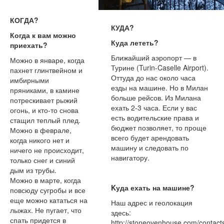
КОГДА?
КУДА?
Когда к вам можно
Куда лететь?
приехать?
Ближайший аэропорт — в
Можно в январе, когда
Турине (Turin-Caselle Airport).
пахнет глинтвейном и
Оттуда до нас около часа
имбирными
езды на машине. Но в Милан
пряниками, в камине
больше рейсов. Из Милана
потрескивает рыжий
ехать 2-3 часа. Если у вас
огонь, и кто-то снова
есть водительские права и
стащил теплый плед.
бюджет позволяет, то проще
Можно в феврале,
всего будет арендовать
когда никого нет и
машину и следовать по
ничего не происходит,
навигатору.
только снег и синий
дым из трубы.
Можно в марте, когда
Kуда ехать на машине?
повсюду сугробы и все
еще можно кататься на
Наш адрес и геолокация
лыжах. Не пугает, что
здесь:
спать придется в
http://stoneovenhouse.com/contact