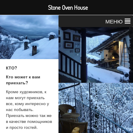
Stone Oven House
МЕНЮ
КТО?
Кто может к вам
приехать?
Кроме художников, к
нам могут приехать
все, кому интересно у
нас побывать.
Приехать можно так же
в качестве помощников
и просто гостей.