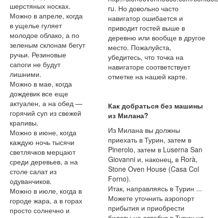
шерстяных носках.
ru. Но довольно часто
Можно в апреле, когда
навигатор ошибается и
в ущелье гуляет
приводит гостей выше в
молодое облако, а по
деревню или вообще в другое
зеленым склонам бегут
место. Пожалуйста,
ручьи. Резиновые
убедитесь, что точка на
сапоги не будут
навигаторе соответствует
лишними.
отметке на нашей карте.
Можно в мае, когда
дождевик все еще
актуален, а на обед —
Как добраться без машины
горячий суп из свежей
из Милана?
крапивы.
Из Милана вы должны
Можно в июне, когда
приехать в Турин, затем в
каждую ночь тысячи
Pinerolo, затем в Luserna San
светлячков мерцают
Giovanni и, наконец, в Rorà,
среди деревьев, а на
Stone Oven House (Casa Col
столе салат из
Forno).
одуванчиков.
Итак, направляясь в Турин ...
Можно в июле, когда в
Можете уточнить аэропорт
городе жара, а в горах
прибытия и приобрести
просто солнечно и
билеты на автобус в Турин на