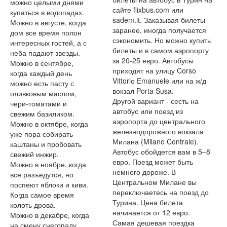
можно целыми днями
сайте flixbus.com или
купаться в водопадах.
sadem.it. Заказывая билеты
Можно в августе, когда
заранее, иногда получается
дом все время полон
сэкономить. Но можно купить
интересных гостей, а с
билеты и в самом аэропорту
неба падают звезды.
за 20-25 евро. Автобусы
Можно в сентябре,
приходят на улицу Corso
когда каждый день
Vittoriо Emanuele или на ж/д
можно есть пасту с
вокзал Porta Susa.
оливковым маслом,
Другой вариант - сесть на
чери-томатами и
автобус или поезд из
свежим базиликом.
аэропорта до центрального
Можно в октябре, когда
железнодорожного вокзала
уже пора собирать
Милана (Milano Centrale).
каштаны и пробовать
Автобус обойдется вам в 5–8
свежий инжир.
евро. Поезд может быть
Можно в ноябре, когда
немного дороже. В
все разъедутся, но
Центральном Милане вы
поспеют яблоки и киви.
переключаетесь на поезд до
Когда самое время
Турина. Цена билета
колоть дрова.
начинается от 12 евро.
Можно в декабре, когда
Самая дешевая поездка
на смену снегопаду