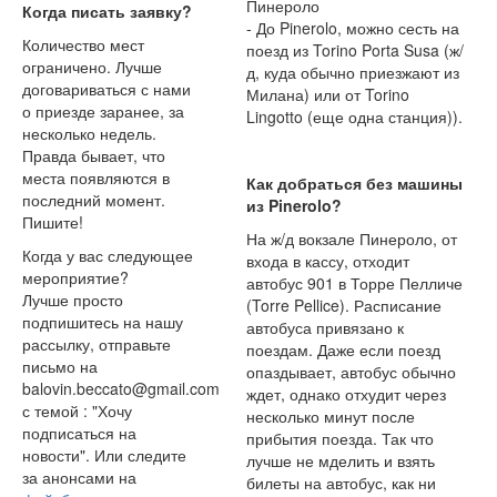
Пинероло
Когда писать заявку?
- До Pinerolo, можно сесть на
Количество мест
поезд из Torino Porta Susa (ж/
ограничено. Лучше
д, куда обычно приезжают из
договариваться с нами
Милана) или от Torino
о приезде заранее, за
Lingotto (еще одна станция)).
несколько недель.
Правда бывает, что
места появляются в
Как добраться без машины
последний момент.
из Pinerolo?
Пишите!
На ж/д вокзале Пинероло, от
Когда у вас следующее
входа в кассу, отходит
мероприятие?
автобус 901 в Торре Пелличе
Лучше просто
(Torre Pellice). Расписание
подпишитесь на нашу
автобуса привязано к
рассылку, отправьте
поездам. Даже если поезд
письмо на
опаздывает, автобус обычно
balovin.beccato@gmail.com
ждет, однако отхудит через
с темой : "Хочу
несколько минут после
подписаться на
прибытия поезда. Так что
новости". Или следите
лучше не мделить и взять
за анонсами на
билеты на автобус, как ни