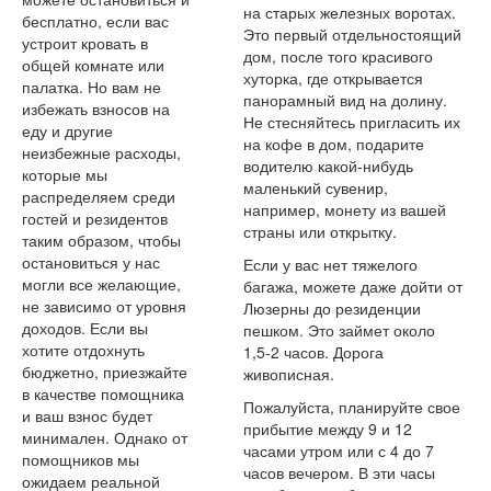
на старых железных воротах.
бесплатно, если вас
Это первый отдельностоящий
устроит кровать в
дом, после того красивого
общей комнате или
хуторка, где открывается
палатка. Но вам не
панорамный вид на долину.
избежать взносов на
Не стесняйтесь пригласить их
еду и другие
на кофе в дом, подарите
неизбежные расходы,
водителю какой-нибудь
которые мы
маленький сувенир,
распределяем среди
например, монету из вашей
гостей и резидентов
страны или открытку.
таким образом, чтобы
остановиться у нас
Если у вас нет тяжелого
могли все желающие,
багажа, можете даже дойти от
не зависимо от уровня
Люзерны до резиденции
доходов. Если вы
пешком. Это займет около
хотите отдохнуть
1,5-2 часов. Дорога
бюджетно, приезжайте
живописная.
в качестве помощника
Пожалуйста, планируйте свое
и ваш взнос будет
прибытие между 9 и 12
минимален. Однако от
часами утром или с 4 до 7
помощников мы
часов вечером. В эти часы
ожидаем реальной