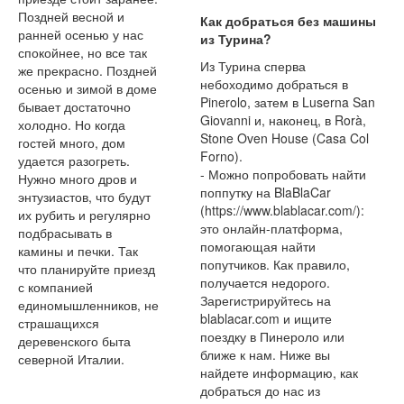
Поздней весной и
Как добраться без машины
ранней осенью у нас
из Турина?
спокойнее, но все так
Из Турина сперва
же прекрасно. Поздней
небоходимо добраться в
осенью и зимой в доме
Pinerolo, затем в Luserna San
бывает достаточно
Giovanni и, наконец, в Rorà,
холодно. Но когда
Stone Oven House (Casa Col
гостей много, дом
Forno).
удается разогреть.
- Можно попробовать найти
Нужно много дров и
поппутку на BlaBlaCar
энтузиастов, что будут
(https://www.blablacar.com/):
их рубить и регулярно
это онлайн-платформа,
подбрасывать в
помогающая найти
камины и печки. Так
попутчиков. Как правило,
что планируйте приезд
получается недорого.
с компанией
Зарегистрируйтесь на
единомышленников, не
blablacar.com и ищите
страшащихся
поездку в Пинероло или
деревенского быта
ближе к нам. Ниже вы
северной Италии.
найдете информацию, как
добраться до нас из