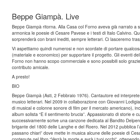
Beppe Giampà. Live
Beppe Giampà ritorna. Alla Casa col Forno aveva già narrato a s
armonica le poesie di Cesare Pavese e i testi di Italo Calvino. Qu
sorprenderà con brani inediti, sempre letterari. Ci lasceremo tras
Vi aspettiamo quindi numerosi e non scordate di portare qualcosa
(materiale e economico) per supportare il progetto. Gli eventi de
Forno non hanno scopo commerciale e sono possibili solo grazie
contributo amicale.
A presto!
BIO
Beppe Giampà (Asti, 2 Febbraio 1976). Cantautore ed interprete
musico letterari. Nel 2009 in collaborazione con Giovanni Lodigi
di musical e colonne sonore di film per il mercato americano), inc
album solista “E il sentimento brucia”. Appassionato di storie e cu
successivamente scrive una canzone dedicata al Bandito Delper
brigante del 1800 delle Langhe e del Roero. Nel 2012 pubblica l’
passano chiari” dove mette in musica alcune delle poesie di Ce
contenute nel libro “Verrà la morte e avrà i tuoi occhi”, ottenend