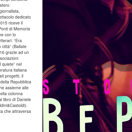
estero
iornalista,
ettacolo dedicato
015 riceve il
 Ponti di Memoria
ne con lo
tterari: “Era
città” (Ballate
2016 grazie ad un
sociazioni
l quiete” nel
eratura italiana
 progetti, il
 della Repubblica
che assieme alle
ella colonna
l libro di Daniele
dini&Castoldi).
ata che attraversa