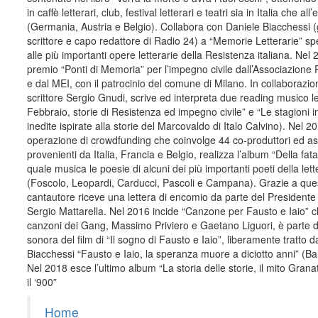
in caffè letterari, club, festival letterari e teatri sia in Italia che all’
(Germania, Austria e Belgio). Collabora con Daniele Biacchessi (g
scrittore e capo redattore di Radio 24) a “Memorie Letterarie” sp
alle più importanti opere letterarie della Resistenza italiana. Nel 2
premio “Ponti di Memoria” per l’impegno civile dall’Associazione
e dal MEI, con il patrocinio del comune di Milano. In collaborazio
scrittore Sergio Gnudi, scrive ed interpreta due reading musico le
Febbraio, storie di Resistenza ed impegno civile” e “Le stagioni in 
inedite ispirate alla storie del Marcovaldo di Italo Calvino). Nel 
operazione di crowdfunding che coinvolge 44 co-produttori ed as
provenienti da Italia, Francia e Belgio, realizza l’album “Della fata
quale musica le poesie di alcuni dei più importanti poeti della lett
(Foscolo, Leopardi, Carducci, Pascoli e Campana). Grazie a questi
cantautore riceve una lettera di encomio da parte del Presidente
Sergio Mattarella. Nel 2016 incide “Canzone per Fausto e Iaio” 
canzoni dei Gang, Massimo Priviero e Gaetano Liguori, è parte d
sonora del film di “Il sogno di Fausto e Iaio”, liberamente tratto da
Biacchessi “Fausto e Iaio, la speranza muore a diciotto anni” (Bal
Nel 2018 esce l’ultimo album “La storia delle storie, il mito Gran
il ‘900”
Home