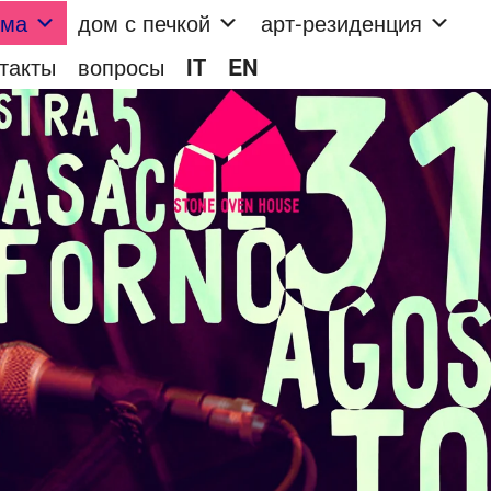
мма
дом с печкой
арт-резиденция
такты
вопросы
IT
EN