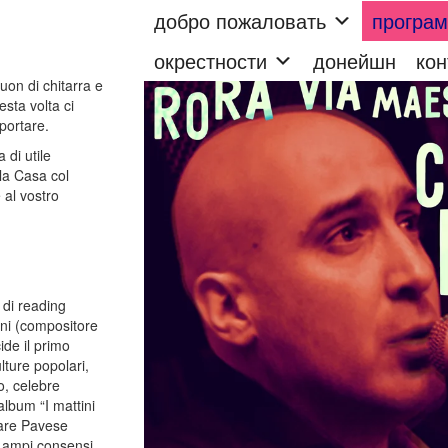
добро пожаловать
програ
окрестности
донейшн
кон
uon di chitarra e
esta volta ci
portare.
 di utile
lla Casa col
 al vostro
 di reading
ani (compositore
ide il primo
lture popolari,
o, celebre
album “I mattini
sare Pavese
o ampi consensi