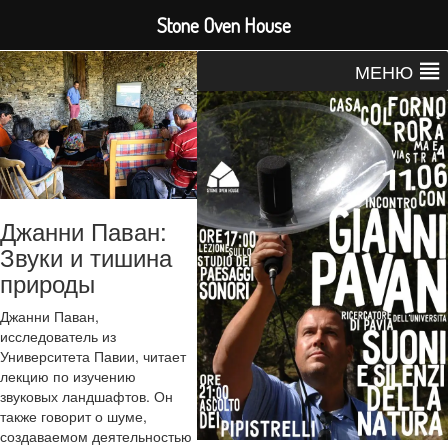
Stone Oven House
МЕНЮ
Джанни Паван:
Звуки и тишина
природы
Джанни Паван,
исследователь из
Университета Павии, читает
лекцию по изучению
звуковых ландшафтов. Он
также говорит о шуме,
создаваемом деятельностью