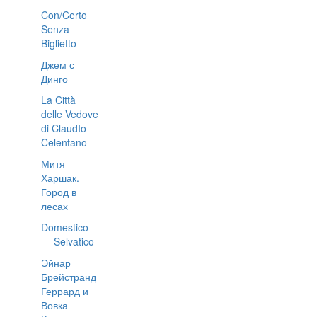
Con/Certo
Senza
Biglietto
Джем с
Динго
La Città
delle Vedove
di ClaudIo
Celentano
Митя
Харшак.
Город в
лесах
Domestico
— Selvatico
Эйнар
Брейстранд
Геррард и
Вовка