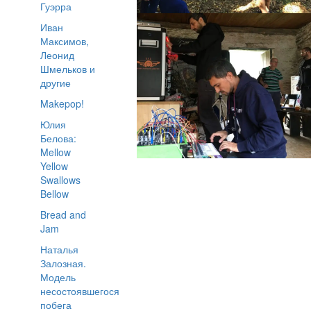
Гуэрра
Иван
Максимов,
Леонид
Шмельков и
другие
Makepop!
Юлия
Белова:
Mellow
Yellow
Swallows
Bellow
Bread and
Jam
Наталья
Залозная.
Модель
несостоявшегося
побега