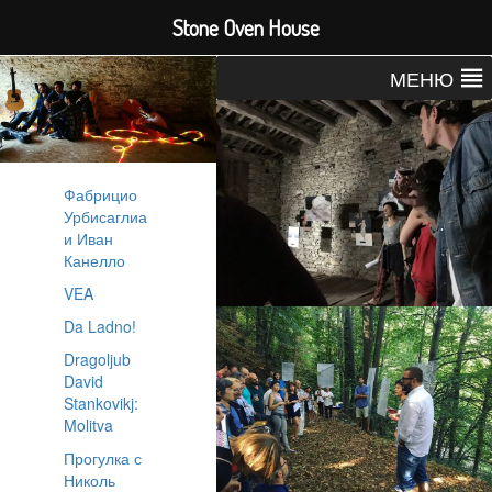
Stone Oven House
МЕНЮ
Фабрицио
Урбисаглиа
и Иван
Канелло
VEA
Da Ladno!
Dragoljub
David
Stankovikj:
Molitva
Прогулка с
Николь