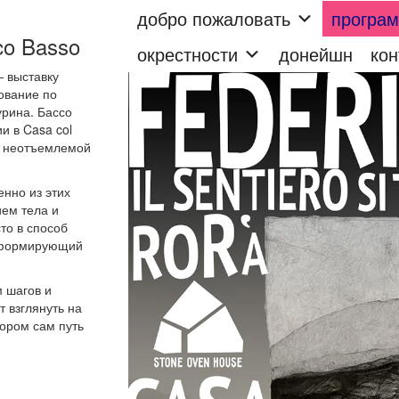
добро пожаловать
програ
ico Basso
окрестности
донейшн
кон
— выставку
ование по
урина. Бассо
и в Casa col
л неотъемлемой
нно из этих
ием тела и
то в способ
и формирующий
м шагов и
 взглянуть на
тором сам путь