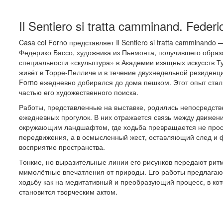
Il Sentiero si tratta camminand. Feder
Casa col Forno представляет Il Sentiero si tratta camminando 
Федерико Бассо, художника из Пьемонта, получившего образ
специальности «скульптура» в Академии изящных искусств Т
живёт в Торре-Пелличе и в течение двухнедельной резиденци
Forno ежедневно добирался до дома пешком. Этот опыт ста
частью его художественного поиска.
Работы, представленные на выставке, родились непосредстве
ежедневных прогулок. В них отражается связь между движен
окружающим ландшафтом, где ходьба превращается не прос
передвижения, а в осмысленный жест, оставляющий след 
восприятие пространства.
Тонкие, но выразительные линии его рисунков передают рит
мимолётные впечатления от природы. Его работы предлагают
ходьбу как на медитативный и преобразующий процесс, в ко
становится творческим актом.