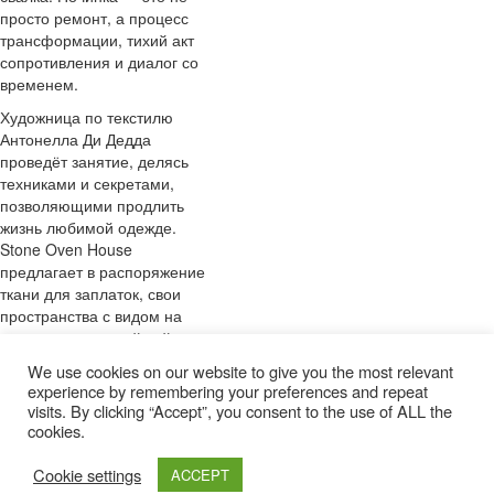
просто ремонт, а процесс
трансформации, тихий акт
сопротивления и диалог со
временем.
Художница по текстилю
Антонелла Ди Дедда
проведёт занятие, делясь
техниками и секретами,
позволяющими продлить
жизнь любимой одежде.
Stone Oven House
предлагает в распоряжение
ткани для заплаток, свои
пространства с видом на
горы и прохладный чай с
мятой и сиропом бузины.
We use cookies on our website to give you the most relevant
experience by remembering your preferences and repeat
Это больше, чем ремесло —
visits. By clicking “Accept”, you consent to the use of ALL the
это жест заботы,
cookies.
коллективный ритуал, в
котором переплетаются
Cookie settings
ACCEPT
мастерство, осознанность и