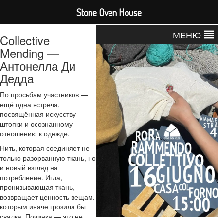
Stone Oven House
МЕНЮ
Collective
Mending —
Антонелла Ди
Дедда
По просьбам участников —
ещё одна встреча,
посвящённая искусству
штопки и осознанному
отношению к одежде.
Нить, которая соединяет не
только разорванную ткань, но
и новый взгляд на
потребление. Игла,
пронизывающая ткань,
возвращает ценность вещам,
которым иначе грозила бы
свалка. Починка — это не