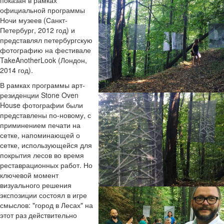
официальной программы
Ночи музеев (Санкт-
Петербург, 2012 год) и
представлял петербургскую
фотографию на фестивале
TakeAnotherLook (Лондон,
2014 год).
В рамках программы арт-
резиденции Stone Oven
House фотографии были
представлены по-новому, с
приминением печати на
сетке, напоминающей о
сетке, использующейся для
покрытия лесов во время
реставрационных работ. Но
ключевой момент
визуального решения
экспозиции состоял в игре
смыслов: "город в Лесах" на
этот раз действительно