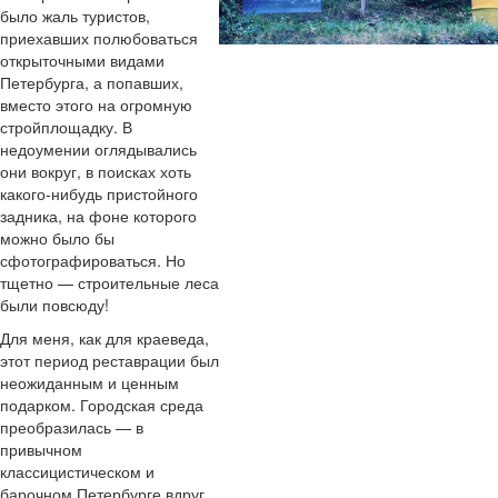
было жаль туристов,
приехавших полюбоваться
открыточными видами
Петербурга, а попавших,
вместо этого на огромную
стройплощадку. В
недоумении оглядывались
они вокруг, в поисках хоть
какого-нибудь пристойного
задника, на фоне которого
можно было бы
сфотографироваться. Но
тщетно — строительные леса
были повсюду!
Для меня, как для краеведа,
этот период реставрации был
неожиданным и ценным
подарком. Городская среда
преобразилась — в
привычном
классицистическом и
барочном Петербурге вдруг