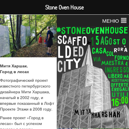
Stone Oven House
МЕНЮ
Митя Харшак.
Город в лесах
Фотографический проект
известного петербургского
дизайнера Мити Харшака,
начатый в 2002 году, и
впервые показанный в Лофт
Проекте Этажи в 2008 году.
Ранее проект «Город в
лесах» был с успехом
показан в рамках