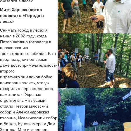
оказался в лесах.
Митя Харшак (автор
проекта) о «Городе в
лесах»
Снимать город в лесах я
начал в 2002 году, когда
Питер активно готовился к
празднованию
трехсотлетнего юбилея. В то
предпраздничное время
даже достопримечательности
второго
и третьего эшелонов бойко
прихорашивались, что уж
говорить о первостепенных
памятниках. Укрытые
строительными лесами,
стояли Петропавловский
собор и Александровская
колонна, Исаакиевский собор
и Биржа, Кунсткамера и Дом
Зингера. Мне искреннее