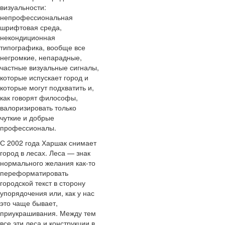
визуальности:
непрофессиональная
шрифтовая среда,
некондиционная
типографика, вообще все
негромкие, непарадные,
частные визуальные сигналы,
которые испускает город и
которые могут подхватить и,
как говорят философы,
валоризировать только
чуткие и добрые
профессионалы.
С 2002 года Харшак снимает
город в лесах. Леса — знак
нормального желания как-то
переформатировать
городской текст в сторону
упорядочения или, как у нас
это чаще бывает,
приукрашивания. Между тем
все эти леса и конструкции в