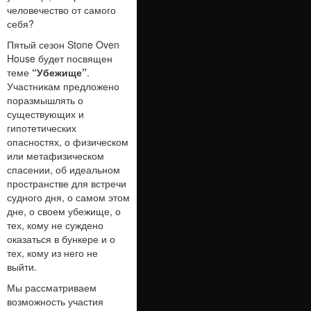
человечество от самого
себя?
Пятый сезон Stone Oven
House будет посвящен
теме
“Убежище”
.
Участникам предложено
поразмышлять о
существующих и
гипотетических
опасностях, о физическом
или метафизическом
спасении, об идеальном
пространстве для встречи
судного дня, о самом этом
дне, о своем убежище, о
тех, кому не суждено
оказаться в бункере и о
тех, кому из него не
выйти.
Мы рассматриваем
возможность участия