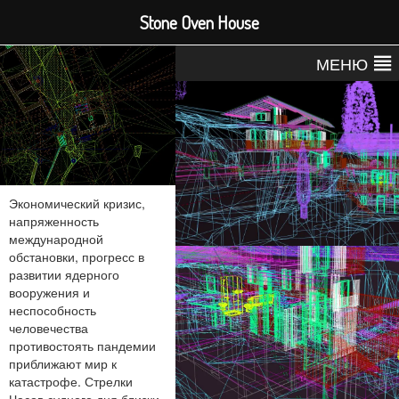
Stone Oven House
МЕНЮ
Экономический кризис,
напряженность
международной
обстановки, прогресс в
развитии ядерного
вооружения и
неспособность
человечества
противостоять пандемии
приближают мир к
катастрофе. Стрелки