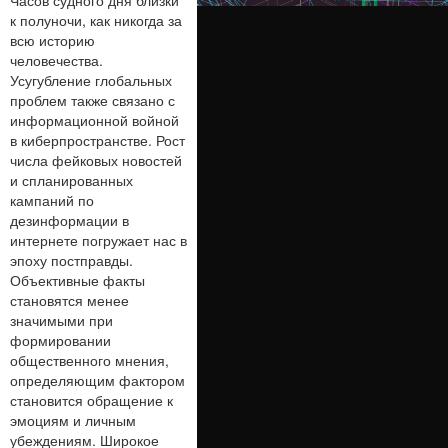
Часов судного дня близки
к полуночи, как никогда за
всю историю
человечества.
Усугубление глобальных
проблем также связано с
информационной войной
в киберпространстве. Рост
числа фейковых новостей
и спланированных
кампаний по
дезинформации в
интернете погружает нас в
эпоху постправды.
Объективные факты
становятся менее
значимыми при
формировании
общественного мнения,
определяющим фактором
становится обращение к
эмоциям и личным
убеждениям. Широкое