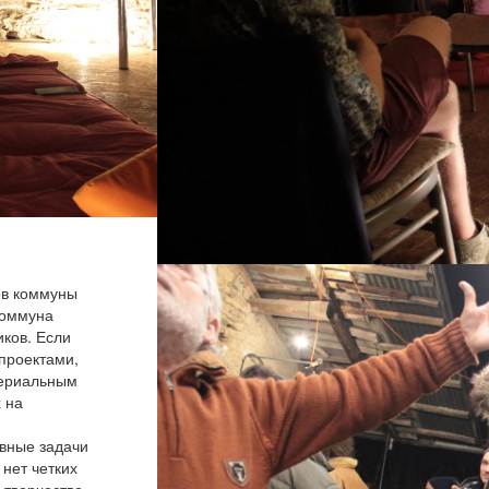
ов коммуны
Коммуна
иков. Если
 проектами,
териальным
 на
вные задачи
 нет четких