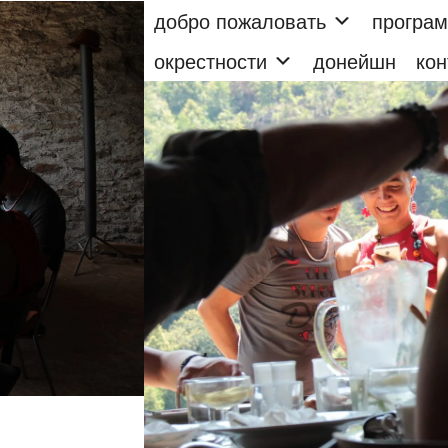
добро пожаловать
програ
окрестности
донейшн
кон