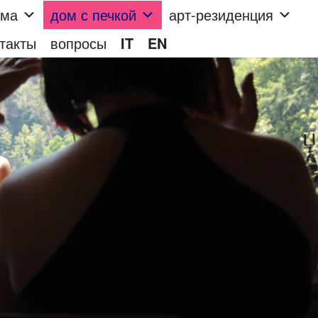
мма
дом с печкой
арт-резиденция
такты
вопросы
IT
EN