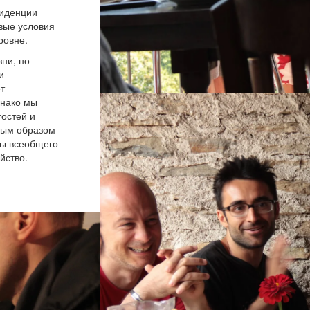
зиденции
вые условия
ровне.
ни, но
и
ет
днако мы
остей и
ным образом
ры всеобщего
йство.