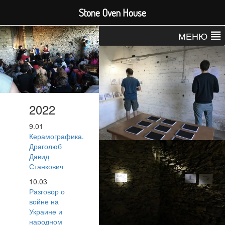
Stone Oven House
МЕНЮ
2022
9.01
Керамографика.
Драголюб
Давид
Станкович
10.03
Разговор о
войне на
Украине и
народном