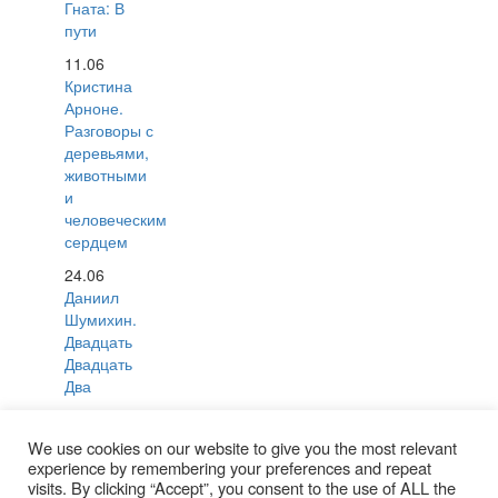
Гната: В
пути
11.06
Кристина
Арноне.
Разговоры с
деревьями,
животными
и
человеческим
сердцем
24.06
Даниил
Шумихин.
Двадцать
Двадцать
Два
24.06
Blu
Polokkio
We use cookies on our website to give you the most relevant
experience by remembering your preferences and repeat
09.06 Lev
visits. By clicking “Accept”, you consent to the use of ALL the
Nikitin