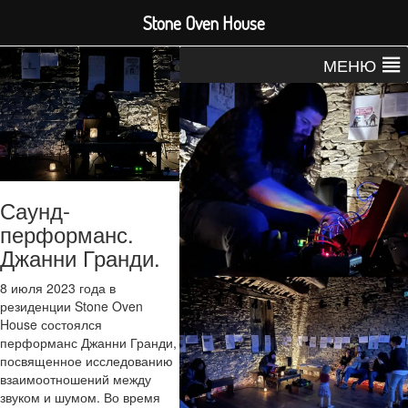
Stone Oven House
МЕНЮ
Саунд-
перформанс.
Джанни Гранди.
8 июля 2023 года в
резиденции Stone Oven
House состоялся
перформанс Джанни Гранди,
посвященное исследованию
взаимоотношений между
звуком и шумом. Во время