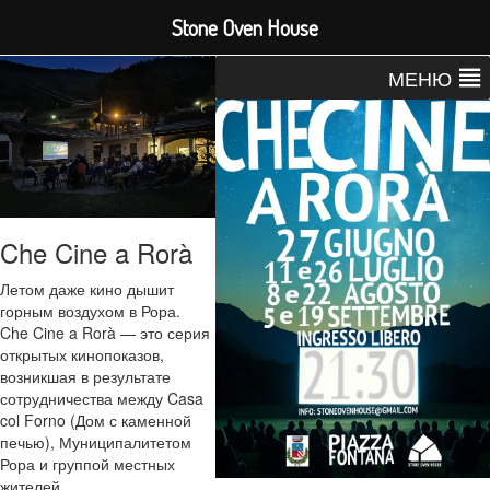
Stone Oven House
МЕНЮ
Che Cine a Rorà
Летом даже кино дышит
горным воздухом в Рора.
Che Cine a Rorà — это серия
открытых кинопоказов,
возникшая в результате
сотрудничества между Casa
col Forno (Дом с каменной
печью), Муниципалитетом
Рора и группой местных
жителей.